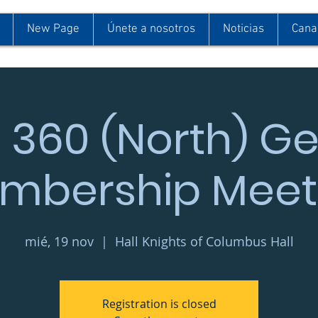
New Page
Únete a nosotros
Noticias
Cana
 360 (North) G
mbership Meet
mié, 19 nov
  |  
Hall Knights of Columbus Hall
Registration is closed