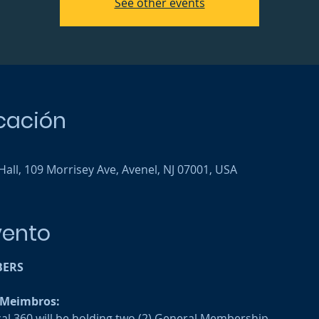
See other events
icación
all, 109 Morrisey Ave, Avenel, NJ 07001, USA
vento
BERS
 Meimbros:
cal 360 will be holding two (2) General Membership 