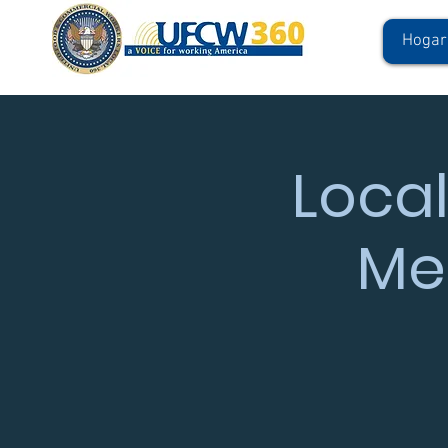
Hogar
Local
Me