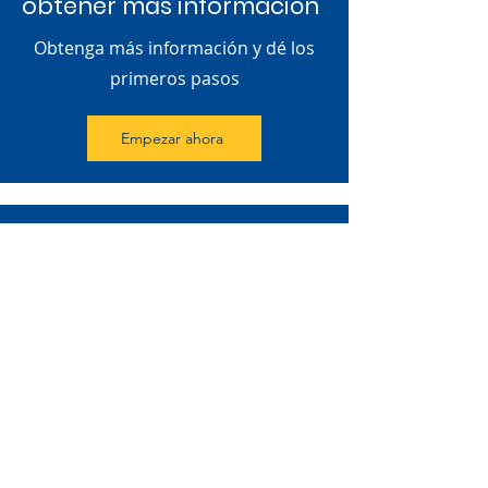
obtener más información
Obtenga más información y dé los
primeros pasos
Empezar ahora
UFCW Local 360
856-767-4001
Communications@ufcw360.org
400 Commerce Ln
West Berlin, NJ 08091
Noticias y